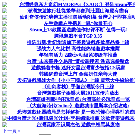
台灣经典东方奇幻MMORPG《XAOC》登陆Steam平
澎湖旅遊旅行社從繁華都會到壯麗山海應有盡有
仙剑奇侠传幻璃镜主播征集活动闭幕 台灣之行即将启
左手遊戲右手觀剧 “鼠”你最开心
Steam上18款國產遊戲佳作好评不断 值得一玩!
腾讯遊戲平台TGP 3.35
推陈出新,世纪华通旗下盛趣遊戲多款產品将上線
强战力人气比拼 高性能热销遊戲本推薦
年轻有活力 四款运动级紧凑级车推薦
台灣“未来事件交易所”遭检调搜索 涉选选举赌盘
遊戲躺着中枪 迷奸女星台灣富少被指CS玩家
韩國網遊台灣上市 金嘉妍任亲善大使
天拓遊戲团战大作《小小三國志》上線 電竞大牛纷纷推
《仙剑客栈》手遊台灣版今日上線
台灣遊戲橘子娱樂大展2011宣传片放出
台灣高雄有哪些好玩景点?台灣高雄必玩景点一览
《大航海時代Online》遊戲城市里斯本介绍攻略:
恐怖遊戲还愿结局是怎样解析 是一款恐怖心理类型的遊
中國台灣之光+腾讯极光计划+苹果编辑推薦 这款音樂遊戲
台灣玩家不识周杰伦 遊戲中怒骂其废物
下一頁 »