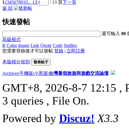
1
2
3
4
5
6
7
8
9
10
... 13
/ 13 頁
下一頁
返 回
快速發帖
還可輸入
80
高級模式
B
Color
Image
Link
Quote
Code
Smilies
您需要登錄後才可以發帖
登錄
|
立即註冊
本版積分規則
發表帖子
Archiver
|
手機版
|
小黑屋
|
台灣暑假旅遊與遊戲交流論壇
GMT+8, 2026-8-7 12:15
, 
3 queries , File On.
Powered by
Discuz!
X3.3