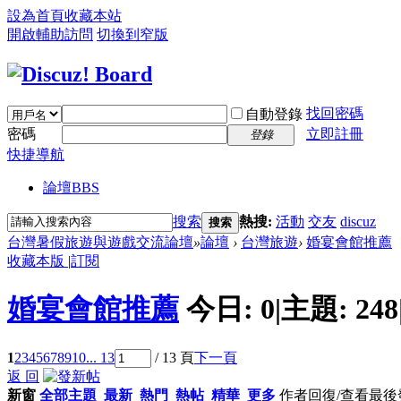
設為首頁
收藏本站
開啟輔助訪問
切換到窄版
找回密碼
自動登錄
密碼
立即註冊
登錄
快捷導航
論壇
BBS
搜索
熱搜:
活動
交友
discuz
搜索
台灣暑假旅遊與遊戲交流論壇
»
論壇
›
台灣旅遊
›
婚宴會館推薦
收藏本版
|
訂閱
婚宴會館推薦
今日:
0
|
主題:
248
1
2
3
4
5
6
7
8
9
10
... 13
/ 13 頁
下一頁
返 回
新窗
全部主題
最新
熱門
熱帖
精華
更多
作者
回復/查看
最後